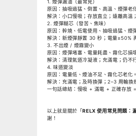
1. 煙彈漏油（最常見）
原因：抽吸過猛、倒置、高溫、煙彈老
解決：小口慢吸；存放直立；遠離高溫
2. 煙彈糊芯（發苦、焦味）
原因：幹燒、低電使用、抽吸過猛、煙
解決：新煙彈靜置 30 秒；電量≥50
3. 不出煙 / 煙霧變小
原因：煙彈堵塞、電量耗盡、霧化芯損
解決：清理氣道冷凝液；充滿電；仍不
4. 味道變淡
原因：電量低、煙油不足、霧化芯老化
解決：充滿電；及時換彈；2–3 周輪換
一句話總結：慢吸 + 滿電 + 正確存放
以上就是關於「
RELX 使用常見問題
謝！