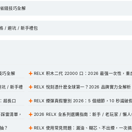
/ 省錢技巧全解
格 / 避坑 / 新手禮包
錢技巧全解
RELX 积木二代 22000 口：2026 最强一次性，重
用户福音
避坑 / 新手禮
RELX 悅刻憑什麽全球第一？2026 品牌實力全解析
實測：超長口
RELX 煙彈真假鑒別 2026：5 個細節，10 秒識破
貨
：不踩雷清單，
2026 RELX 全系列選購指南：新手 / 老玩家 / 懶
買哪款
好抽？
RELX 使用常見問題：漏油、糊芯、不出煙，一次