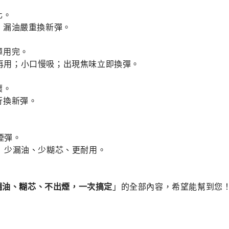
化。
；漏油嚴重換新彈。
彈用完。
% 再用；小口慢吸；出現焦味立即換彈。
壞。
行換新彈。
。
煙彈。
 = 少漏油、少糊芯、更耐用。
：漏油、糊芯、不出煙，一次搞定
」的全部內容，希望能幫到您