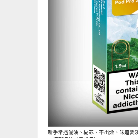
新手常遇漏油、糊芯、不出煙、味道變