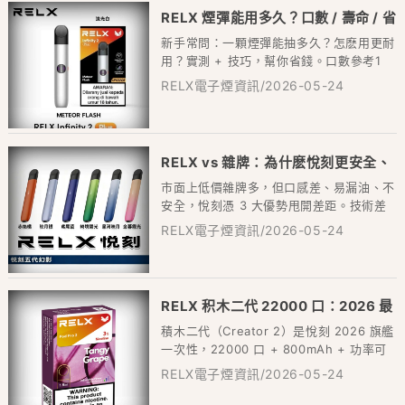
RELX 煙彈能用多久？口數 / 壽命 / 省
新手常問：一顆煙彈能抽多久？怎麽用更耐
錢技巧全解
用？實測 + 技巧，幫你省錢。口數參考1
代 / 5 代：2ml600–700 口...
RELX電子煙資訊/2026-05-24
RELX vs 雜牌：為什麽悅刻更安全、
市面上低價雜牌多，但口感差、易漏油、不
更好抽？
安全，悅刻憑 3 大優勢甩開差距。技術差
距：悅刻MEGA MESH 網格芯，發熱均...
RELX電子煙資訊/2026-05-24
RELX 积木二代 22000 口：2026 最
積木二代（Creator 2）是悅刻 2026 旗艦
强一次性，重度用户福音
一次性，22000 口 + 800mAh + 功率可
調，重度用戶首選...
RELX電子煙資訊/2026-05-24