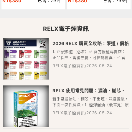
NT$380
已售：791件
NT$380
已售：796件
RELX電子煙資訊
2026 RELX 購買全攻略：渠道 / 價格
1. 正規渠道（必看）✅ 官方授權專賣店：
/ 避坑 / 新手禮包
正品保障、售後無憂、可掃碼驗真。✅ 官
方小程序 / APP：線上正品、快遞保密...
RELX電子煙資訊/2026-05-24
RELX 使用常見問題：漏油、糊芯、
新手常遇漏油、糊芯、不出煙、味道變淡，
不出煙，一次搞定
下面一次性解決。1. 煙彈漏油（最常見）原
因：抽吸過猛、倒置、高溫、煙彈老化。解
RELX電子煙資訊/2026-05-24
決...