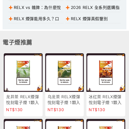
包
口：2026 最强一次性，重度
12000 口深度實測：超長口
RELX vs 雜牌：為什麽悅
2026 RELX 全系列選購指
用户福音
數，懶人首選
刻更安全、更好抽？
南：新手 / 老玩家 / 懶人各
RELX 煙彈能用多久？口
RELX 煙彈真假鑒別
買哪款
數 / 壽命 / 省錢技巧全解
2026：5 個細節，10 秒識破
假貨
電子煙推薦
龙井茶 RELX煙彈
乌龙茶 RELX煙彈
冰红茶 RELX煙彈
悅刻電子煙 1顆入
悅刻電子煙 1顆入
悅刻電子煙 1顆入
正品現貨 超商取
正品現貨 超商取
正品現貨 超商取
NT$130
NT$130
NT$130
付
付
付