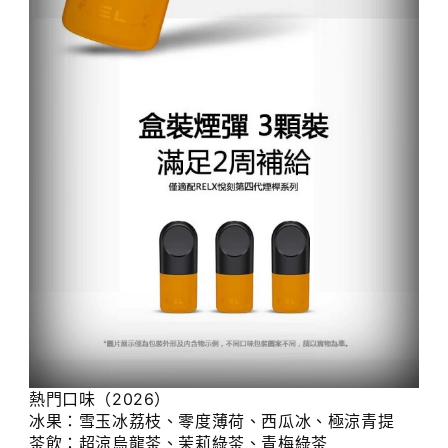
熱門口味（2026）
冰果：雪玉冰荔枝、零度薄荷、西瓜冰、極涼青提
茶飲：超涼烏龍茶、茉莉綠茶、青梅綠茶