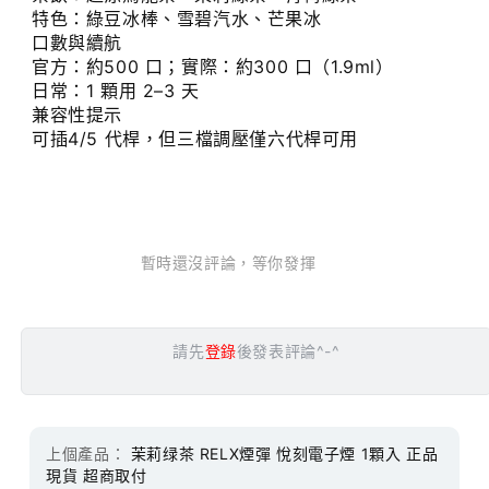
特色：綠豆冰棒、雪碧汽水、芒果冰
口數與續航
官方：約500 口；實際：約300 口（1.9ml）
日常：1 顆用 2–3 天
兼容性提示
可插4/5 代桿，但三檔調壓僅六代桿可用
暫時還沒評論，等你發揮
請先
登錄
後發表評論^-^
上個產品：
茉莉绿茶 RELX煙彈 悅刻電子煙 1顆入 正品
現貨 超商取付