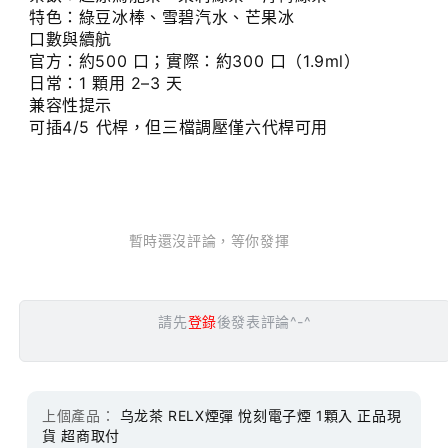
特色：綠豆冰棒、雪碧汽水、芒果冰
口數與續航
官方：約500 口；實際：約300 口（1.9ml）
日常：1 顆用 2–3 天
兼容性提示
可插4/5 代桿，但三檔調壓僅六代桿可用
暫時還沒評論，等你發揮
請先
登錄
後發表評論^-^
上個產品：
乌龙茶 RELX煙彈 悅刻電子煙 1顆入 正品現
貨 超商取付