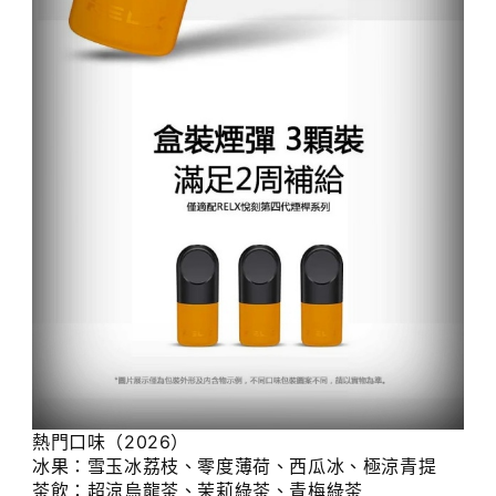
熱門口味（2026）
冰果：雪玉冰荔枝、零度薄荷、西瓜冰、極涼青提
茶飲：超涼烏龍茶、茉莉綠茶、青梅綠茶