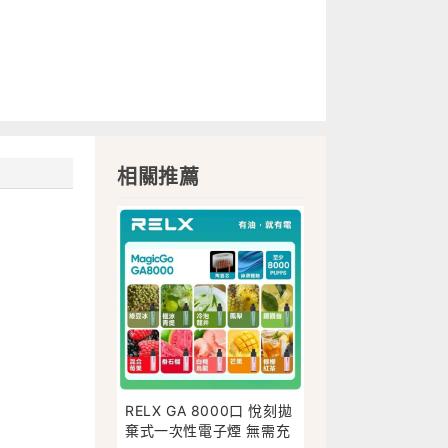
相關推薦
RELX GA 8000口 悅刻拋
棄式一次性電子煙 無需充