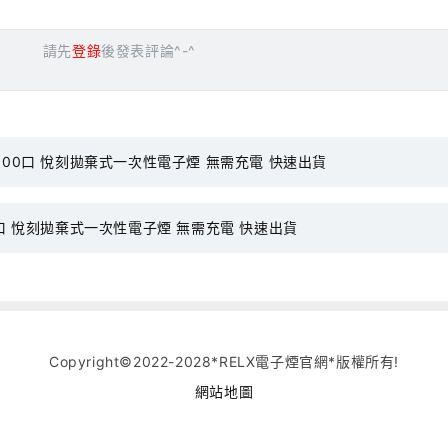
請先
登錄
後發表評論^-^
8000口 悅刻拋棄式一次性電子煙 無需充電 快速出貨
00口 悅刻拋棄式一次性電子煙 無需充電 快速出貨
Copyright©2022-2028*RELX電子煙官網*版權所有!
網站地圖