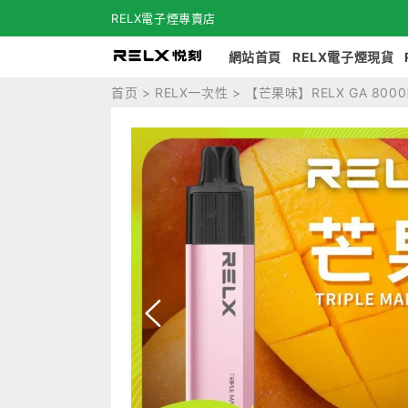
RELX電子煙專賣店
網站首頁
RELX電子煙現貨
首页
>
RELX一次性
> 【芒果味】RELX GA 8