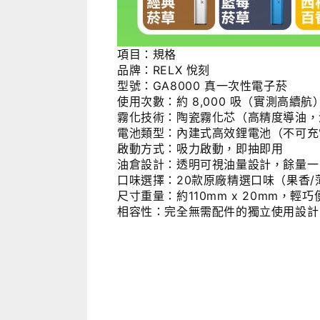
項目：規格
品牌：RELX 悅刻
型號：GA8000 真一次性電子菸
使用次數：約 8,000 吸（實測高續航
霧化技術：陶瓷霧化芯（高精度導油，
電池類型：內建式高效鋰電池（不可充
啟動方式：吸力啟動，即抽即用
油倉設計：透明可視油量設計，餘量一
口味選擇：20款原廠精選口味（果香/
尺寸重量：約110mm x 20mm，輕巧
相容性：完全無需配件的獨立使用設計