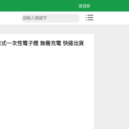
請登錄
拋棄式一次性電子煙 無需充電 快速出貨